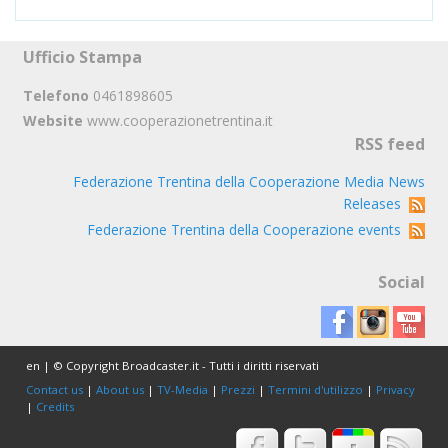
Ufficio Stampa
Telefono
0461898605
Website
www.cooperazionetrentina.it
RSS feed
Federazione Trentina della Cooperazione Media News
Releases
Federazione Trentina della Cooperazione events
Social
en | © Copyright Broadcaster.it - Tutti i diritti riservati
Contact us
|
About us
|
TV-Media
|
Prezzi
|
Termini d'utilizzo
|
Privacy
|
Credits