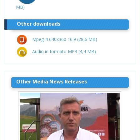
MB)
Other downloads
Mpeg-4 640x360 16:9 (28,6 MB)
Audio in formato MP3 (4,4 MB)
Other Media News Releases