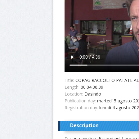
Title:
COPAG RACCOLTO PATATE AL
Length:
00:04:36.39
Location:
Dasindo
Publication day:
martedì 5 agosto 20
Registration day:
lunedì 4 agosto 20
Description
Tra una ventina di giorni nel Lomaso s