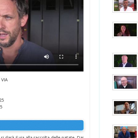
 VIA
25
25
i darà il via alla raccolta delle patate. Dai