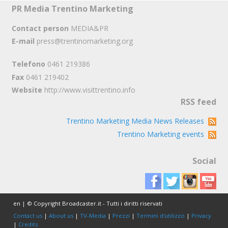
PR Media Trentino Marketing
Contact person
MEDIA&PR
E-mail
press@trentinomarketing.org
Telefono
0461 219386
Fax
0461 219402
Website
http://www.visittrentino.info
RSS feed
Trentino Marketing Media News Releases
Trentino Marketing events
Social
en | © Copyright Broadcaster.it - Tutti i diritti riservati
Contact us
|
About us
|
TV-Media
|
Prezzi
|
Termini d'utilizzo
|
Privacy
|
Credits